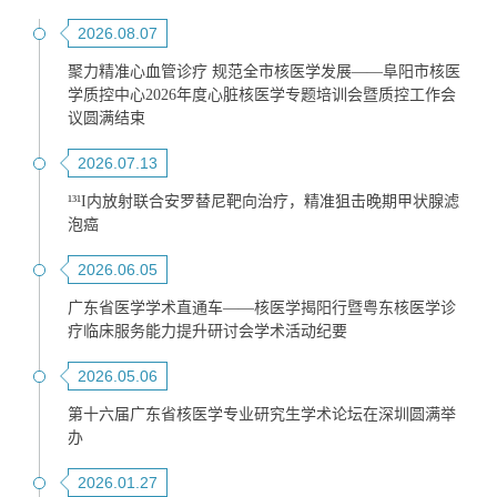
2026.08.07
聚力精准心血管诊疗 规范全市核医学发展——阜阳市核医
学质控中心2026年度心脏核医学专题培训会暨质控工作会
议圆满结束
2026.07.13
¹³¹I内放射联合安罗替尼靶向治疗，精准狙击晚期甲状腺滤
泡癌
2026.06.05
广东省医学学术直通车——核医学揭阳行暨粤东核医学诊
疗临床服务能力提升研讨会学术活动纪要
2026.05.06
第十六届广东省核医学专业研究生学术论坛在深圳圆满举
办
2026.01.27