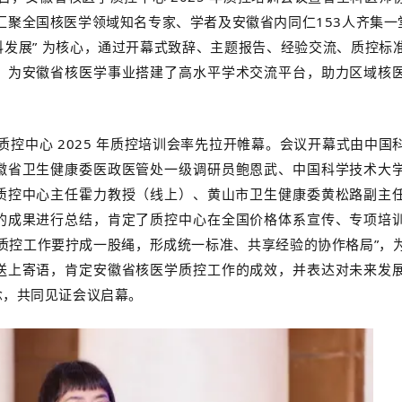
汇聚全国核医学领域知名专家、学者及安徽省内同仁
153人齐集一
发展” 为核心，通过开幕式致辞、主题报告、经验交流、
质控标
，为安徽省核医学事业搭建了高水平学术交流平台，助力区域核
医学质控中心 2025 年质控培训会率先拉开帷幕。会议开幕式由中国
徽省卫生健康委医政医管处
一级调研员
鲍恩武
、中国科学技术大
质控中心主任霍力教授（线上）、
黄山市卫生健康委黄松路
副主
的成果进行总结，肯定了质控中心在全国价格体系宣传、专项培
质控工作要拧成一股绳，形成统一标准、共享经验的协作格局”
，
送上寄语，肯定安徽省核医学质控工作的成效，并表达对未来发
念，共同见证会议启幕。