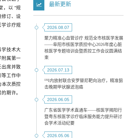
最新更新
堂
，以 “规
准修订、
设
医学诊疗规
2026.08.07
聚力精准心血管诊疗 规范全市核医学发展
——阜阳市核医学质控中心2026年度心脏
科学技术大
核医学专题培训会暨质控工作会议圆满结
学附属第一
束
任
出席并致
2026.07.13
训等工作中
¹³¹I内放射联合安罗替尼靶向治疗，精准狙
为本次质控
击晚期甲状腺滤泡癌
展的期许。
2026.06.05
广东省医学学术直通车——核医学揭阳行
暨粤东核医学诊疗临床服务能力提升研讨
会学术活动纪要
2026.05.06