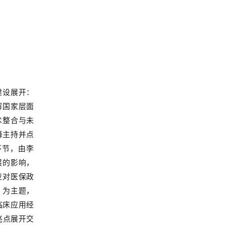
建设展开：
解国家层面
术整合与未
峰主持
并
点
环节，由李
展的影响，
应对医保政
》为主题，
 临床应用经
亮点展开交