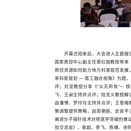
开幕式结束后，大会进入主题报
国家质控中心副主任
景红丽教授带来
质控资源如何助力地方科室规范发展
来科室规划 — 医工融合视角》为题
评；刘坚教授分享《“从无到有”—
飞、王昶主持
并
点评；陆克义教授解
由
潘博、罗玲玲
主持并
点评；王雪梅
策调整提供策略，由周艳丽、史良平
阐述分子探针技术对核医学突破的推
验交流会》，袁超、李飞、陈峰、余明杰