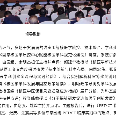
领导致辞
告环节，多场干货满满的讲座围绕核医学质控、技术整合、学科
《国家核医学质控中心赋能核医学科规范化建设》讲座，系统讲
，由袁超、余明杰担任主持并点评；颜建华教授以《核医学新技
，从医工交叉角度探讨核医学技术创新与科室布局，
由
司宏伟、张
 核医学科创建全流程与实践经验》，结合实例解析科室筹建关键
读《核医学学科发展与国家政策解读》，明晰政策导向对学科发
教授围绕《核医学医保目录变迁及应对措施》展开分析，为科室
主持
并
点评；程登峰教授以《分子探针研发促进核医学创新发展
动作用，
由
谢强、姚煌主持
并
点评。主题报告后，
进行
《PET/CT
、张庆、汪震昊等多位专家围绕 PET/CT 临床实践中的难点、