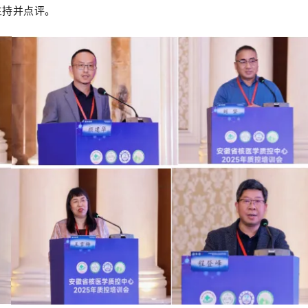
主持
并点评
。