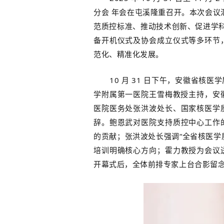
分会 年会在
屯溪
隆重召开。本次会议
范质控标准、推动技术创新、促进学科
备开机仪式及协会成立仪式等多环节
范化、精准化发展。
10 月 31 日下午，安徽省核
学附属第一医院王雪梅教授主持，安
医院
医务处
张洪波处长、国家核医学
辞。鲍恩武对医院支持质控中心工作
的贡献
；
张洪波处长强调“全省核医学
培训明确核心方向；霍力教授为会议
开幕式后，全体前排专家上台合影留