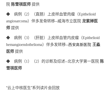
院
陈雪祺医师
提供
◆ 病例（2）
（直肠）上皮样血管肉瘤（Epithelioid
angiosarcoma）伴多发骨转移
--
威海市立医院
龙紫婵医
师
提供
◆ 病例（3）
（肝脏）上皮样血管内皮瘤（Epithelioid
hemangioendothelioma）伴多发转移
--
西安高新医院
王淼
医师
提供
◆
病例（1）（2）的诊断及综述--北京大学第一医院
陈
雪祺医师
“云上中核医生”系列读片会回放