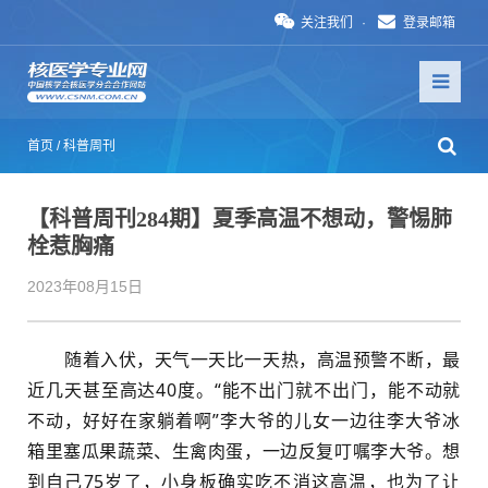
关注我们
·
登录邮箱
首页
/
科普周刊
【科普周刊284期】夏季高温不想动，警惕肺
栓惹胸痛
2023年08月15日
随着入伏，天气一天比一天热，高温预警不断，最
近几天甚至高达40度。“能不出门就不出门，能不动就
不动，好好在家躺着啊”李大爷的儿女一边往李大爷冰
箱里塞瓜果蔬菜、生禽肉蛋，一边反复叮嘱李大爷。想
到自己75岁了，小身板确实吃不消这高温，也为了让