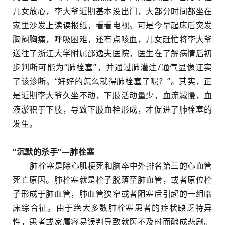
儿女放心，李大爷近期基本没出门，大部分时间都坐在
家里沙发上读读报纸，看看电视。可是今早起床后突发
胸闷胸痛，呼吸困难，还有点咳血，儿女赶忙将李大爷
送往了浙江大学附属邵逸夫医院，医生在了解病情后初
步判断可能为“肺栓塞”，并通过肺灌注/通气显像证实
了该诊断。“好好的怎么就得肺栓塞了呢？”。其实，正
是近期李大爷久坐不动，下肢活动量少，血流减慢，血
液淤积于下肢，导致下肢血栓形成，才促进了肺栓塞的
发生。
“沉默的杀手”—肺栓塞
肺栓塞是除心肌梗死和脑卒中外排名第三的心血管
死亡原因。肺栓塞就是栓子脱落至肺血管，或者原位栓
子形成于肺血管，肺血管狭窄或者阻塞后引起的一组临
床综合征。由于绝大多数肺栓塞患者的症状缺乏特异
性，患者或家属容易误判导致就医不及时而酿成悲剧。