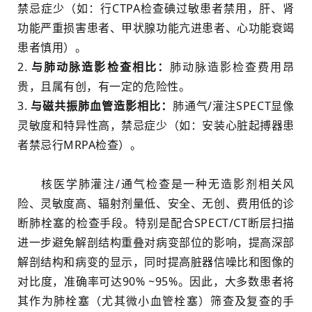
禁忌症少（如：行CTPA检查碘过敏患者禁用，肝、肾
功能严重损害患者、甲状腺功能亢进患者、心功能衰竭
患者慎用）。
2.
与肺动脉造影检查相比：
肺动脉造影检查费用昂
贵，且属有创，有一定的危险性。
3.
与磁共振肺血管造影相比：
肺通气/灌注SPECT显像
灵敏度和特异性高，禁忌症少（如：安装心脏起搏器患
者禁忌行MRPA检查）。
核医学肺灌注/通气检查是一种无造影剂相关风
险、灵敏度高、辐射剂量低、安全、无创、费用低的诊
断肺栓塞的检查手段。特别是配合SPECT/CT断层扫描
进一步避免解剖结构重叠对病变部位的影响，提高深部
解剖结构和病变的显示，同时提高脏器信噪比和图像的
对比度，准确率可达90% ~95%。因此，大多数患者将
其作为肺栓塞（尤其微小血管栓塞）筛查及复查的手