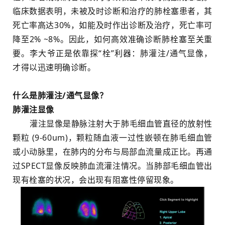
临床数据表明，未被及时诊断和治疗的肺栓塞患者，其
死亡率高达30%，如能及时作出诊断及治疗，死亡率可
降至2% ~8%。因此，如何高效准确诊断肺栓塞至关重
要。李大爷正是依靠探“栓”利器：肺灌注/通气显像，
才得以迅速明确诊断。
什么是肺灌注/通气显像？
肺灌注显像
灌注显像是静脉注射大于肺毛细血管直径的放射性
颗粒 (9-60um)，颗粒随血液一过性嵌顿在肺毛细血管
或小动脉里，在肺内的分布与局部血流量成正比。再通
过SPECT显像反映肺血流灌注情况。当肺部毛细血管出
现有栓塞的状况，会出现有阻塞性停留现象。